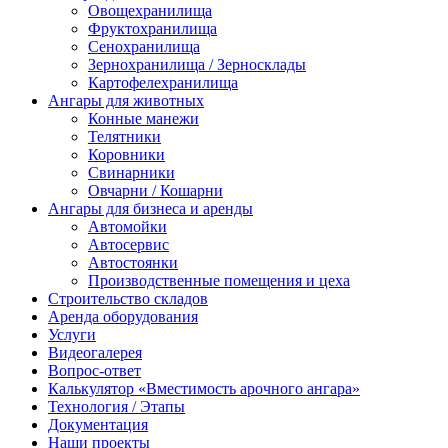
Овощехранилища
Фруктохранилища
Сенохранилища
Зернохранилища / Зерносклады
Картофелехранилища
Ангары для животных
Конные манежи
Телятники
Коровники
Свинарники
Овчарни / Кошарни
Ангары для бизнеса и аренды
Автомойки
Автосервис
Автостоянки
Производственные помещения и цеха
Строительство складов
Аренда оборудования
Услуги
Видеогалерея
Вопрос-ответ
Калькулятор «Вместимость арочного ангара»
Технология / Этапы
Документация
Наши проекты