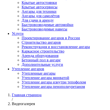
Крытые автостоянки
Крытые автосервисы
Ангары для техники
Ангары для самолётов
Для сдачи в аренду
Быстровозводимые автомойки
Быстровозводимые навесы
Услуги
Проектирование ангаров в России
Строительство ангаров
Реконструкция и восстановление ангара
Каркасное строительство
Аренда оборудования
Бетонный пол в ангаре
Дополнительные услуги
Утепление ангаров
Утепленные ангары
Утепление ангара минватой
Утепление ангара изнутри тепофолом
Утепление ангара пенополиуретаном
Главная страница
/
Видеогалерея