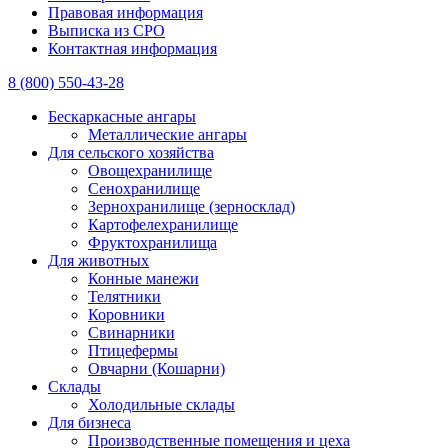
Правовая информация
Выписка из СРО
Контактная информация
8 (800) 550-43-28
Бескаркасные ангары
Металлические ангары
Для сельского хозяйства
Овощехранилище
Сенохранилище
Зернохранилище (зерносклад)
Картофелехранилище
Фруктохранилища
Для животных
Конные манежи
Телятники
Коровники
Свинарники
Птицефермы
Овчарни (Кошарни)
Склады
Холодильные склады
Для бизнеса
Производственные помещения и цеха